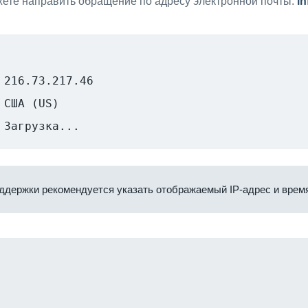
ете направить обращение по адресу электронной почты:
i
216.73.217.46
США (US)
Загрузка...
ддержки рекомендуется указать отображаемый IP-адрес и время