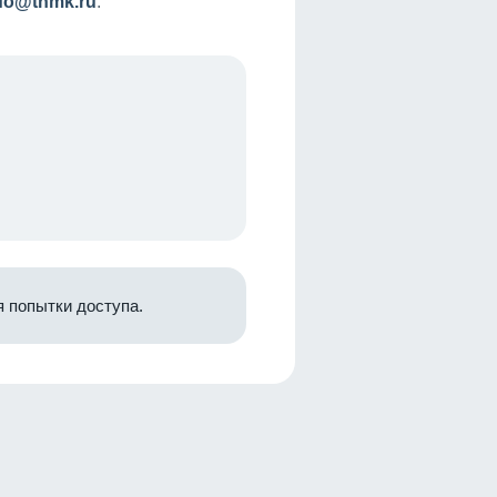
nfo@tnmk.ru
.
 попытки доступа.