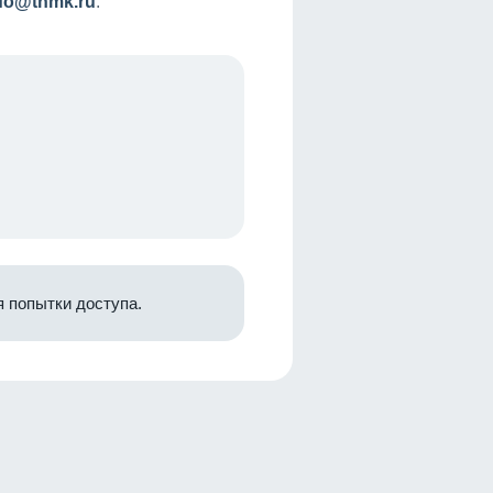
nfo@tnmk.ru
.
 попытки доступа.