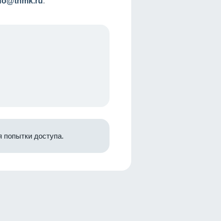
nfo@tnmk.ru
.
 попытки доступа.