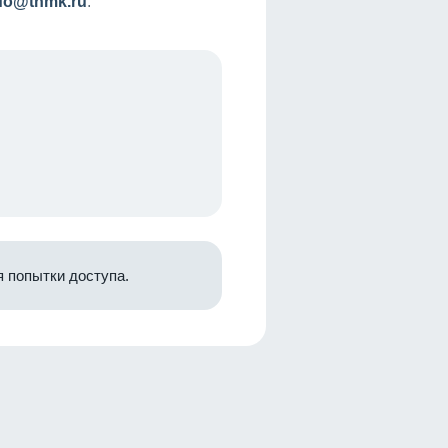
nfo@tnmk.ru
.
 попытки доступа.