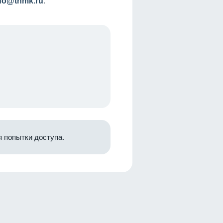
nfo@tnmk.ru
.
 попытки доступа.