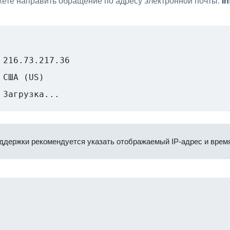
ете направить обращение по адресу электронной почты:
i
216.73.217.36
США (US)
Загрузка...
ддержки рекомендуется указать отображаемый IP-адрес и время