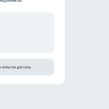
nfo@tnmk.ru
.
 попытки доступа.