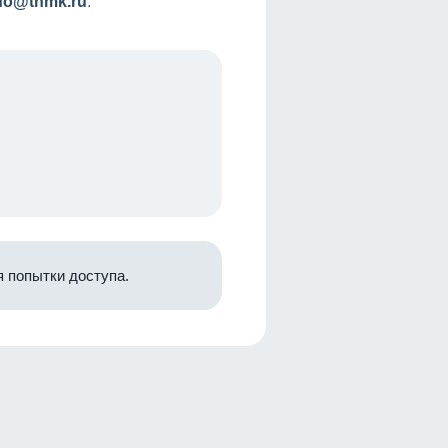
nfo@tnmk.ru
.
 попытки доступа.