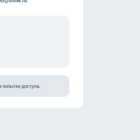
nfo@tnmk.ru
.
 попытки доступа.