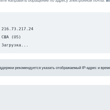
ете направить обращение по адресу электронной почты:
i
216.73.217.24
США (US)
Загрузка...
ддержки рекомендуется указать отображаемый IP-адрес и время