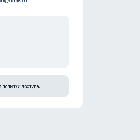
nfo@tnmk.ru
.
 попытки доступа.