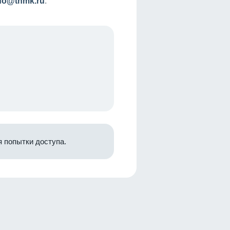
nfo@tnmk.ru
.
 попытки доступа.