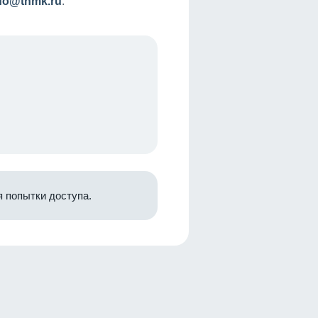
nfo@tnmk.ru
.
 попытки доступа.