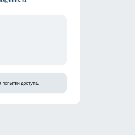
nfo@tnmk.ru
.
 попытки доступа.